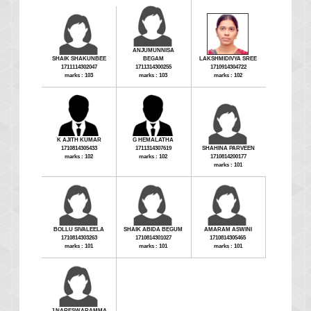
ANJUMUNNISA
SHAIK SHAKUNBEE
BEGAM
LAKSHMIDIVYA SREE
1711114302047
1711314300255
1710914304722
marks : 103
marks : 103
marks : 102
K AJITH KUMAR
G HEMALATHA
1710814305433
1711314307619
SHAHINA PARVEEN
marks : 102
marks : 102
1710814200177
marks : 101
BOLLU SIVALEELA
SHAIK ABIDA BEGUM
AMARAM ASWINI
1710814303263
1710814301027
1710814305465
marks : 101
marks : 101
marks : 101
J NARESWARAMMA