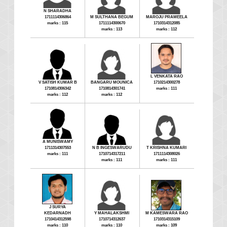
N SHARADHA
1711114306864
M SULTHANA BEGUM
MAROJU PRAMEELA
marks : 115
1711114300670
1710314312085
marks : 113
marks : 112
L VENKATA RAO
V SATISH KUMAR B
BANGARU MOUNICA
1710214300278
1710814306342
1710814301741
marks : 111
marks : 112
marks : 112
A MUNISWAMY
1711314307553
N B INGESWARUDU
T KRISHNA KUMARI
marks : 111
1710714317211
1711114308026
marks : 111
marks : 111
J SURYA
KEDARNADH
Y MAHALAKSHMI
M KAMESWARA RAO
1710414312598
1710714312637
1710314315109
marks : 110
marks : 110
marks : 109