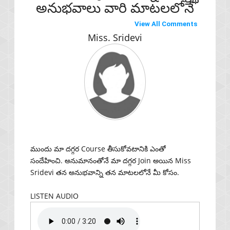
అనుభవాలు వారి మాటలలోనే
View All Comments
Miss. Sridevi
ముందు మా దగ్గర Course తీసుకోవటానికి ఎంతో
మా ద
సందేహించి. అనుమానంతోనే మా దగ్గర Join అయిన Miss
మాటల్
Sridevi తన అనుభవాన్ని తన మాటలలోనే మీ కోసం.
LIST
LISTEN AUDIO