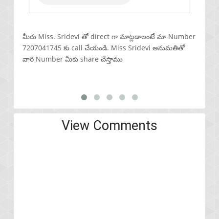
మీరు Miss. Sridevi తో direct గా మాట్లడాలంటే మా Number
మీరు M
7207041745 కు call చేయండి. Miss Sridevi అనుమతితో
720704
వారి Number మీకు share చేస్తాము
వారి N
View Comments