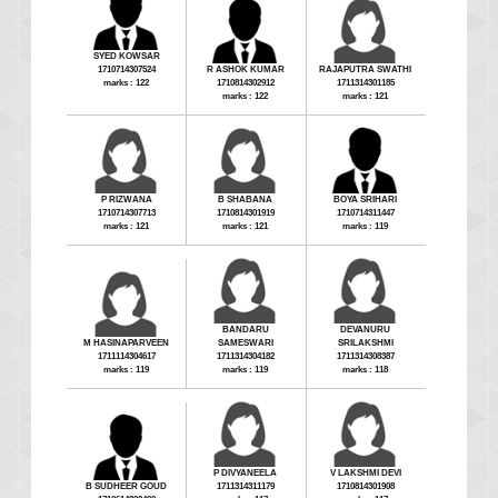
SYED KOWSAR
1710714307524
R ASHOK KUMAR
RAJAPUTRA SWATHI
marks : 122
1710814302912
1711314301185
marks : 122
marks : 121
P RIZWANA
B SHABANA
BOYA SRIHARI
1710714307713
1710814301919
1710714311447
marks : 121
marks : 121
marks : 119
BANDARU
DEVANURU
M HASINAPARVEEN
SAMESWARI
SRILAKSHMI
1711114304617
1711314304182
1711314308387
marks : 119
marks : 119
marks : 118
P DIVYANEELA
V LAKSHMI DEVI
B SUDHEER GOUD
1711314311179
1710814301908