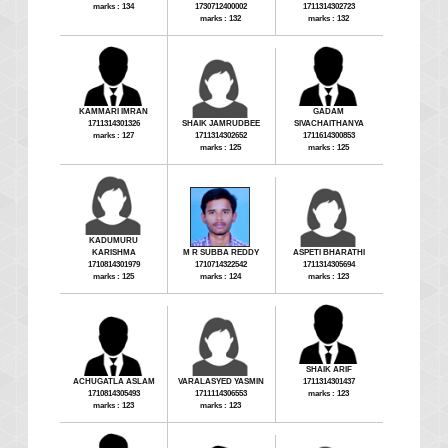
marks : 134
1730712400002
1711314302723
marks : 132
marks : 132
KAMMARI IMRAN
GADAM
1711314301326
SHAIK JAMRUDBEE
SIVACHAITHANYA
marks : 127
1711314302652
1711614300853
marks : 125
marks : 125
KADUMURU
KARISHMA
M R SUBBA REDDY
ASPETI BHARATHI
1710814301979
1710714322542
1711314305694
marks : 125
marks : 124
marks : 123
SHAIK ARIF
ACHUGATLA ASLAM
VARALASYED YASMIN
1711314301437
1710814305493
1711114306553
marks : 123
marks : 123
marks : 123