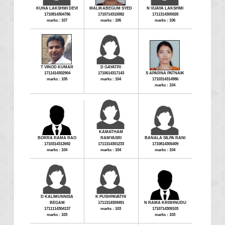
KUNA LAKSHMI DEVI
MALIKABEGUM SYED
N VIJAYA LAKSHMI
1710814304786
1710714310082
1711314305928
marks : 107
marks : 106
marks : 106
T VINOD KUMAR
D GAYATRI
1711414302904
1710614317143
S APARNA PATNAIK
marks : 105
marks : 104
1710314314986
marks : 104
KAMATHAM
BORRA RAMA RAO
RAMYASRI
BANALA SILPA RANI
1710314312692
1711314301233
1710814305409
marks : 104
marks : 104
marks : 104
D KALIMUNNISA
K PUSHPAVATHI
BEGAM
1711314309491
N RAMA KRISHNUDU
1711114304137
marks : 103
1710714309103
marks : 103
marks : 103