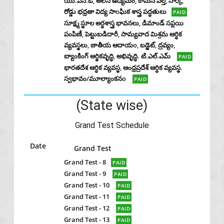
యు.ఎన్.ఒ, అలీన ఉద్యమం, కామన్ వెల్త్, సార్క్,
రోడ్డు భధ్రతా విద్య సాoఘిక శాస్త్ర పద్ధతులు
PAID
సూక్ష్మ స్థూల అర్ధశాస్త్ర భావనలు, డిమాండ్ సప్లయి
పంపిణీ, పెట్టుబడిదారీ, సామ్యవాద మిశ్రమ ఆర్ధిక
వ్యవస్థలు, జాతీయ ఆదాయo, బడ్జెట్, ద్రవ్యం,
బ్యాంకింగ్ ఆర్థికవృద్ధి, అభివృద్ధి. టి.ఎల్.ఎమ్
PAID
భారతదేశ ఆర్ధిక వ్యవస్థ, ఆంధ్రప్రదేశ్ ఆర్ధిక వ్యవస్థ.
స్వభావం/మూల్యాంకనo
PAID
(State wise)
Grand Test Schedule
Date
Grand Test
Grand Test - 8
PAID
Grand Test - 9
PAID
Grand Test - 10
PAID
Grand Test - 11
PAID
Grand Test - 12
PAID
Grand Test - 13
PAID