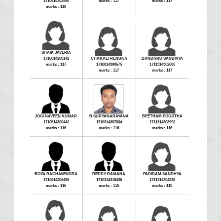
1710614302490
marks : 117
marks : 117
marks : 118
SHAIK JAVERIA
1710814200142
CHAKALI RENUKA
BANDARU SANDIVYA
marks : 117
1710814300675
1711314302600
marks : 117
marks : 117
JOGI NAVEEN KUMAR
B SURYANARAYANA
BEETHAM POOJITHA
1710514300442
1710314307034
1711314308992
marks : 116
marks : 116
marks : 116
BOYA RAGHAVENDRA
REDDY RAMANA
PADIDAM SANDHYA
1710614306485
1710314318436
1711314304838
marks : 116
marks : 115
marks : 115