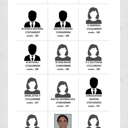
D SHIRISHA
M SYEDA PARVEEN
MAGATI LOKESH
1711314309479
1710714200197
1710914303254
marks : 108
marks : 109
marks : 108
M INTHIYAZ
M SOWJANYA
P Z SULTHANA
1711614300294
1710814306658
1711114301317
marks : 108
marks : 108
marks : 108
SREELATHA V
ANNADANAM
1711114303958
BACHU MANIMALIKA
NARESH
marks : 107
1710814302669
1710714318701
marks : 107
marks : 107