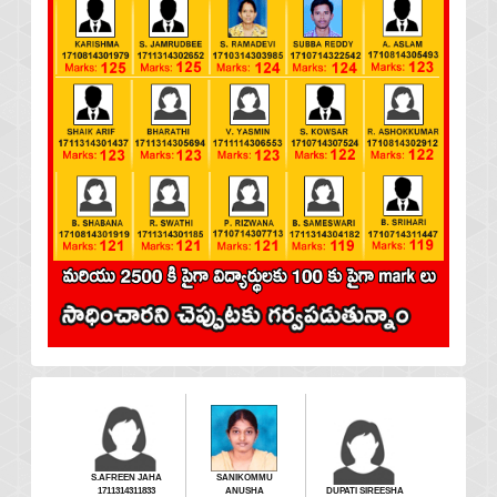
S.AFREEN JAHA
SANIKOMMU
1711314311833
ANUSHA
DUPATI SIREESHA