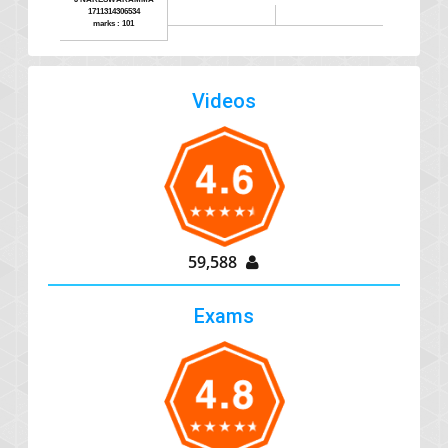
1711314306534
marks : 101
Videos
59,588
Exams