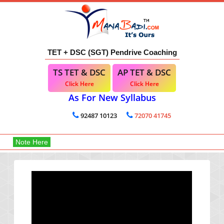
TET + DSC (SGT) Pendrive Coaching
TS TET & DSC
AP TET & DSC
Click Here
Click Here
As For New Syllabus
92487 10123
72070 41745
Note Here